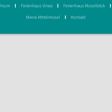
Vinum
Ferienhaus Vinea
Ferienhaus Moselblick
Meine Mittelmosel
Kontakt