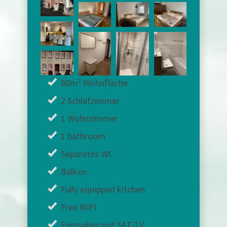
80m² Wohnfläche
2 Schlafzimmer
1 Wohnzimmer
1 bathroom
Separates WC
Balkon
Fully equipped kitchen
Free WIFI
Fernsehen mit SAT-TV