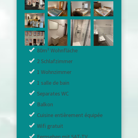
80m² Wohnfläche
2 Schlafzimmer
1 Wohnzimmer
1 salle de bain
Separates WC
Balkon
Cuisine entièrement équipée
Wifi gratuit
Fernsehen mit SAT-TV