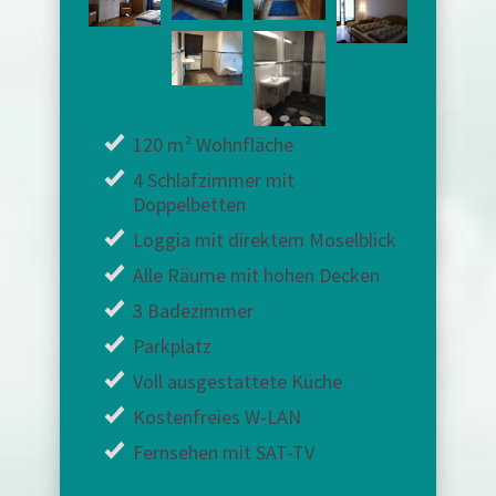
120 m² Wohnfläche
4 Schlafzimmer mit
Doppelbetten
Loggia mit direktem Moselblick
Alle Räume mit hohen Decken
3 Badezimmer
Parkplatz
Voll ausgestattete Küche
Kostenfreies W-LAN
Fernsehen mit SAT-TV